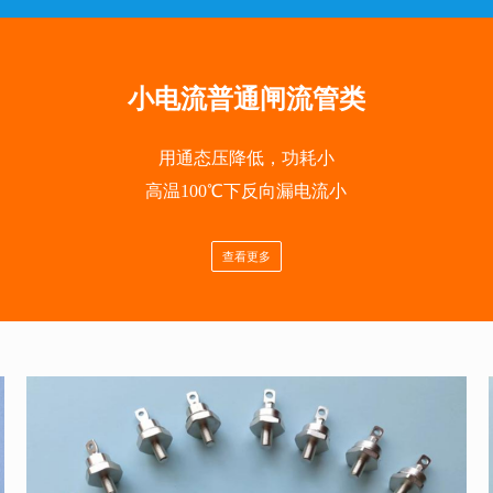
小电流普通闸流管类
用通态压降低，功耗小
高温100℃下反向漏电流小
查看更多